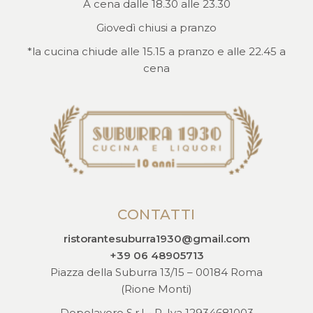
A cena dalle 18.30 alle 23.30
Giovedì chiusi a pranzo
*la cucina chiude alle 15.15 a pranzo e alle 22.45 a
cena
CONTATTI
ristorantesuburra1930@gmail.com
+39 06 48905713
Piazza della Suburra 13/15 – 00184 Roma
(Rione Monti)
Dopolavoro S.r.l. • P. Iva 12934681003