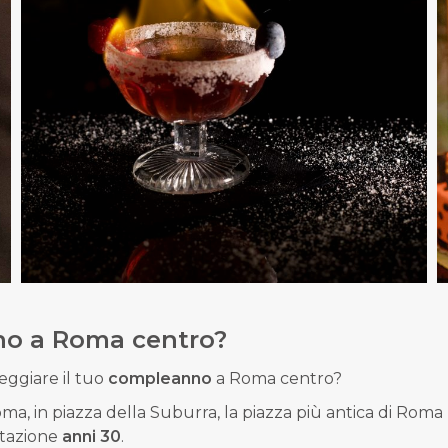
nno a Roma centro?
eggiare il tuo
compleanno
a Roma centro?
ma, in piazza della Suburra, la piazza più antica di Roma
ntazione
anni 30
.