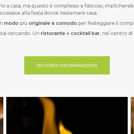
nno a casa, ma questo è complesso e faticoso, implicher
cessive alla festa dovrai risistemare casa.
un
modo
più
originale e comodo
per festeggiare il comp
stai cercando. Un
ristorante
e
cocktail bar
, nel centro d
RICHIEDI INFORMAZIONI