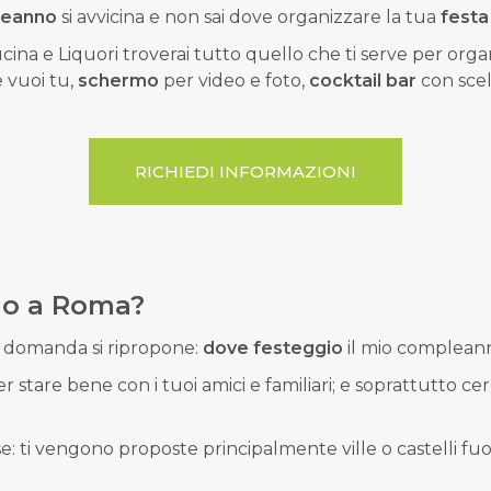
eanno
si avvicina e non sai dove organizzare la tua
festa
Cucina e Liquori troverai tutto quello che ti serve per org
 vuoi tu,
schermo
per video e foto,
cocktail bar
con scel
RICHIEDI INFORMAZIONI
no a Roma?
na domanda si ripropone:
dove festeggio
il mio complean
 stare bene con i tuoi amici e familiari; e soprattutto c
se: ti vengono proposte principalmente ville o castelli fuo