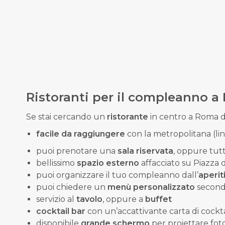
Ristoranti per il compleanno 
Se stai cercando un
ristorante
in centro a Roma d
facile da raggiungere
con la metropolitana (
li
puoi prenotare una
sala riservata
, oppure tutt
bellissimo
spazio esterno
affacciato su Piazza 
puoi organizzare il tuo compleanno dall’
aperit
puoi chiedere un
menù
personalizzato
secondo
servizio al
tavolo
, oppure a
buffet
cocktail bar
con un’accattivante carta di cocktai
disponibile
grande schermo
per proiettare fot