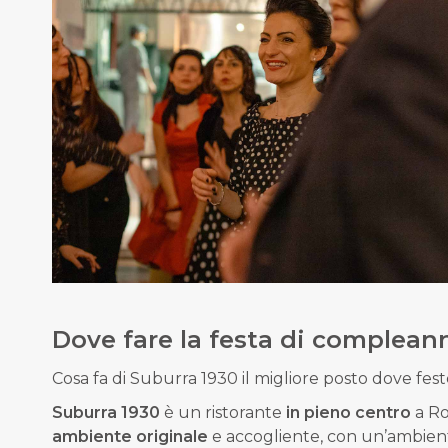
Dove fare la festa di complea
Cosa fa di Suburra 1930 il migliore posto dove fest
Suburra 1930
è un
ristorante
in pieno centro
a Ro
ambiente originale
e accogliente, con un’ambie