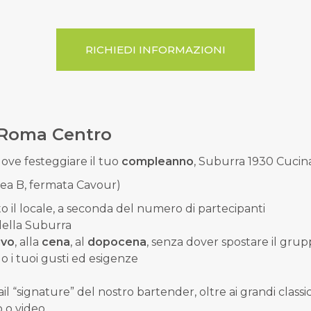
RICHIEDI INFORMAZIONI
a Roma Centro
ove festeggiare il tuo
compleanno
, Suburra 1930 Cucina 
nea B, fermata Cavour
)
o il locale, a seconda del numero di partecipanti
della Suburra
ivo
, alla
cena
, al
dopocena
, senza dover spostare il grup
 i tuoi gusti ed esigenze
l “signature” del nostro bartender, oltre ai grandi classic
o o video