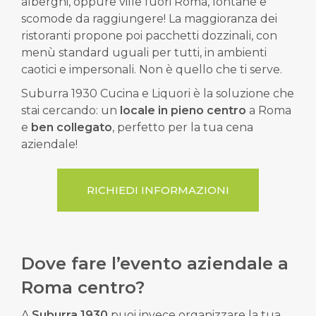
alberghi, oppure ville fuori Roma, lontane e
scomode da raggiungere! La maggioranza dei
ristoranti propone poi pacchetti dozzinali, con
menù standard uguali per tutti, in ambienti
caotici e impersonali. Non è quello che ti serve.
Suburra 1930 Cucina e Liquori è la soluzione che
stai cercando: un
locale
in pieno centro
a Roma
e
ben collegato
, perfetto per la tua cena
aziendale!
RICHIEDI INFORMAZIONI
Dove fare l’evento aziendale a
Roma centro?
A
Suburra 1930
puoi invece organizzare la tua