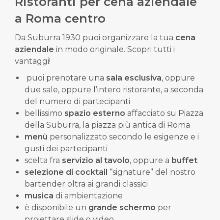
Ristoranti per cena aziendale
a Roma centro
Da Suburra 1930 puoi organizzare la tua
cena
aziendale
in modo originale. Scopri tutti i
vantaggi!
puoi prenotare una
sala esclusiva
, oppure
due sale, oppure l’intero ristorante, a seconda
del numero di partecipanti
bellissimo
spazio esterno
affacciato su Piazza
della Suburra, la piazza più antica di Roma
menù
personalizzato secondo le esigenze e i
gusti dei partecipanti
scelta fra
servizio al tavolo
, oppure a
buffet
selezione di cocktail
“signature” del nostro
bartender oltra ai grandi classici
musica
di ambientazione
è disponibile un
grande schermo
per
proiettare slide o video