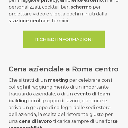
per maggiore
privacy
,
ambiente esterno
,
menu
personalizzati,
cocktail bar,
schermo
per
proiettare video e slide,
a pochi minuti dalla
stazione centrale
Termini.
RICHIEDI INFORMAZIONI
Cena aziendale a Roma centro
Che si tratti di un
meeting
per celebrare con i
colleghi il raggiungimento di un importante
traguardo aziendale, o di un
evento di team
building
con il gruppo di lavoro, o ancora se
arriva un gruppo di colleghi dalle sedi estere
dell’azienda, la scelta del ristorante giusto per
una
cena di lavoro
ti carica sempre di una
forte