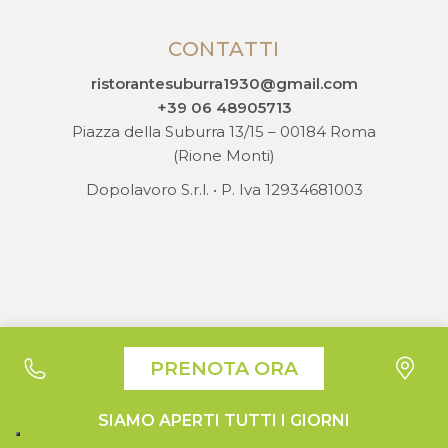
CONTATTI
ristorantesuburra1930@gmail.com
+39 06 48905713
Piazza della Suburra 13/15 – 00184 Roma
(Rione Monti)
Dopolavoro S.r.l. • P. Iva 12934681003
Le tue preferenze relative alla privacy
PRENOTA ORA
Informativa sulla raccolta
Suburra1930 - Liquori e Cucina © 2026 All Right Reserved |
SIAMO APERTI TUTTI I GIORNI
Design by
Moon Digital
|
Privacy Policy
|
Cookie Policy