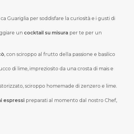
a Guariglia per soddisfare la curiosità e i gusti di
seggiare un
cocktail su misura
per te per un
cò
, con sciroppo al frutto della passione e basilico
ucco di lime, impreziosito da una crosta di mais e
 pastorizzato, sciroppo homemade di zenzero e lime.
ni espressi
preparati al momento dal nostro Chef,