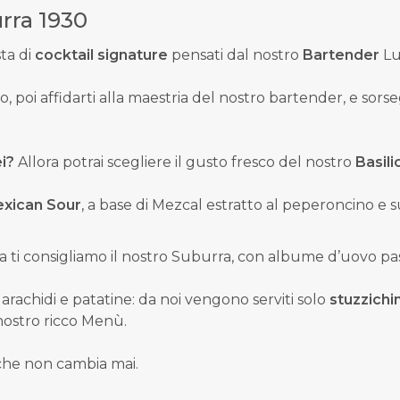
urra 1930
ta di
cocktail signature
pensati dal nostro
Bartender
Luc
to, poi affidarti alla maestria del nostro bartender, e sor
i?
Allora potrai scegliere il gusto fresco del nostro
Basili
xican Sour
, a base di Mezcal estratto al peperoncino e s
allora ti consigliamo il nostro Suburra, con albume d’uovo
i arachidi e patatine: da noi vengono serviti solo
stuzzichi
 nostro
ricco Menù
.
che non cambia mai.