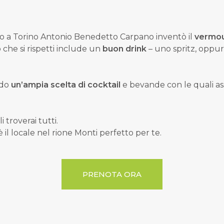
do a Torino
Antonio Benedetto Carpano
inventò il
vermo
 che si rispetti include un
buon drink
– uno spritz, oppur
ndo
un’ampia scelta di cocktail
e bevande con le quali ass
 troverai tutti.
il locale nel rione Monti perfetto per te.
PRENOTA ORA