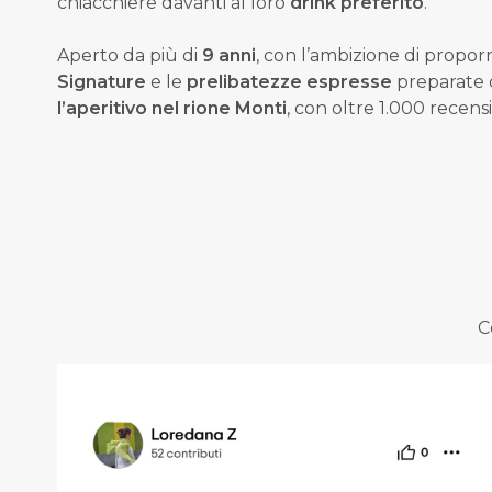
chiacchiere davanti al loro
drink preferito
.
Aperto da più di
9 anni
, con
l’ambizione di proporr
Signature
e le
prelibatezze espresse
preparate d
l’aperitivo nel rione M
onti
, con oltre 1.000 recens
C