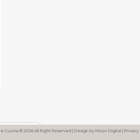
a sulla raccolta
 e Cucina © 2026 All Right Reserved | Design by
Moon Digital
|
Privacy 