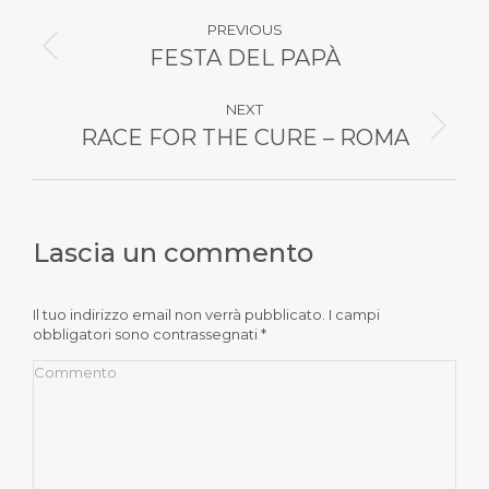
Commento
PREVIOUS
di
FESTA DEL PAPÀ
Stile
dell'anteprima:
navigazione
NEXT
RACE FOR THE CURE – ROMA
Numero
di
posts:
Lascia un commento
Il tuo indirizzo email non verrà pubblicato. I campi
obbligatori sono contrassegnati
*
Commento