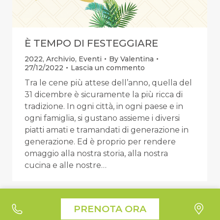
È TEMPO DI FESTEGGIARE
2022
,
Archivio
,
Eventi
By
Valentina
27/12/2022
Lascia un commento
Tra le cene più attese dell’anno, quella del
31 dicembre è sicuramente la più ricca di
tradizione. In ogni città, in ogni paese e in
ogni famiglia, si gustano assieme i diversi
piatti amati e tramandati di generazione in
generazione. Ed è proprio per rendere
omaggio alla nostra storia, alla nostra
cucina e alle nostre…
Le tue preferenze relative alla privacy
PRENOTA ORA