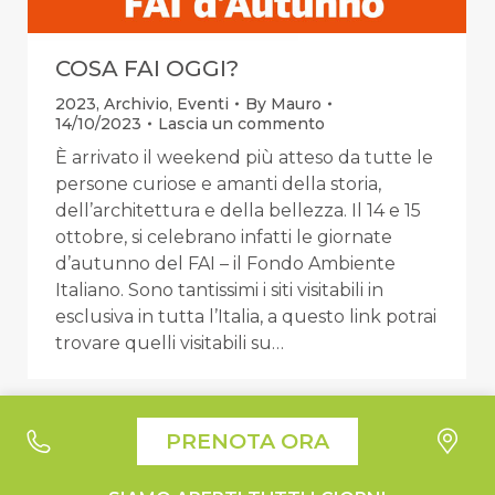
COSA FAI OGGI?
2023
,
Archivio
,
Eventi
By
Mauro
14/10/2023
Lascia un commento
È arrivato il weekend più atteso da tutte le
persone curiose e amanti della storia,
dell’architettura e della bellezza. Il 14 e 15
ottobre, si celebrano infatti le giornate
d’autunno del FAI – il Fondo Ambiente
Italiano. Sono tantissimi i siti visitabili in
esclusiva in tutta l’Italia, a questo link potrai
trovare quelli visitabili su…
Le tue preferenze relative alla privacy
PRENOTA ORA
Informativa sulla raccolta
Suburra1930 - Liquori e Cucina © 2026 All Right Reserved |