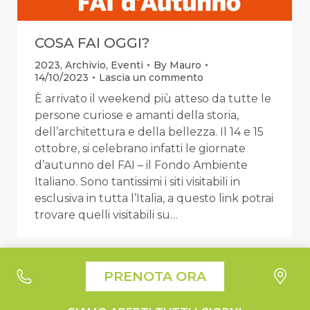
COSA FAI OGGI?
2023
,
Archivio
,
Eventi
By
Mauro
14/10/2023
Lascia un commento
È arrivato il weekend più atteso da tutte le
persone curiose e amanti della storia,
dell’architettura e della bellezza. Il 14 e 15
ottobre, si celebrano infatti le giornate
d’autunno del FAI – il Fondo Ambiente
Italiano. Sono tantissimi i siti visitabili in
esclusiva in tutta l’Italia, a questo link potrai
trovare quelli visitabili su…
Le tue preferenze relative alla privacy
PRENOTA ORA
Informativa sulla raccolta
Suburra1930 - Liquori e Cucina © 2026 All Right Reserved |