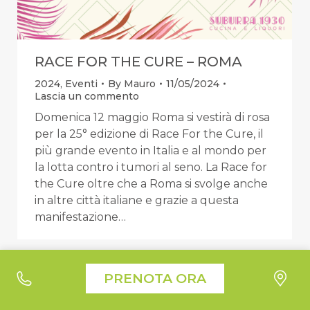
RACE FOR THE CURE – ROMA
2024
,
Eventi
By
Mauro
11/05/2024
Lascia un commento
Domenica 12 maggio Roma si vestirà di rosa
per la 25° edizione di Race For the Cure, il
più grande evento in Italia e al mondo per
la lotta contro i tumori al seno. La Race for
the Cure oltre che a Roma si svolge anche
in altre città italiane e grazie a questa
manifestazione…
Le tue preferenze relative alla privacy
PRENOTA ORA
Informativa sulla raccolta
Suburra1930 - Liquori e Cucina © 2026 All Right Reserved |