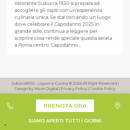
ristorante Suburra 1930 si prepara ad
accogliere gli ospiti con un’esperienza
culinaria unica. Se stai cercando un luogo
dove celebrare il Capodanno 2025 in
grande stile, continua a leggere per
scoprire cosa rende speciale questa serata
a Roma centro. Capodanno…
Suburra1930 - Liquori e Cucina © 2026 All Right Reserved |
Design by
Moon Digital
|
Privacy Policy
|
Cookie Policy
Le tue preferenze relative alla privacy
PRENOTA ORA
Informativa sulla raccolta
SIAMO APERTI TUTTI I GIORNI