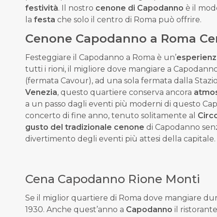
festività
. Il nostro
cenone di Capodanno
è il mod
la
festa
che solo il centro di Roma può offrire.
Cenone Capodanno a Roma Ce
Festeggiare il Capodanno a Roma è un’
esperienz
tutti i rioni, il migliore dove mangiare a Capodann
(fermata Cavour), ad una sola fermata dalla Staz
Venezia
, questo quartiere conserva ancora
atmo
a un passo dagli eventi più moderni di questo 
concerto di fine anno, tenuto solitamente al
Circ
gusto del tradizionale cenone
di Capodanno senz
divertimento degli eventi più attesi della capitale.
Cena Capodanno Rione Monti
Se il miglior quartiere di Roma dove mangiare dura
1930
.
Anche quest’anno a
Capodanno
il ristora