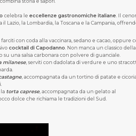
ombina storia e sapori.
to
celebra le
eccellenze gastronomiche italiane
. Il cen
 il Lazio, la Lombardia, la Toscana e la Campania, offren
farciti con coda alla vaccinara, sedano e cacao, oppure 
sivo
cocktail di Capodanno
. Non manca un classico della
tato su una salsa carbonara con polvere di guanciale.
lla milanese
, serviti con dadolata di verdure e uno stracot
barda.
 castagne
, accompagnata da un tortino di patate e cicoria
.
 la
torta caprese
, accompagnata da un gelato al
cco dolce che richiama le tradizioni del Sud.