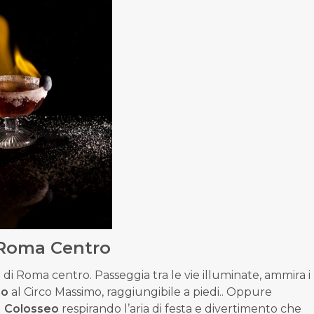
 Roma Centro
a
di Roma centro. Passeggia tra le vie illuminate, ammira i
no
al Circo Massimo, raggiungibile a piedi.
.
Oppure
l
Colosseo
respirando l’aria di festa e divertimento che