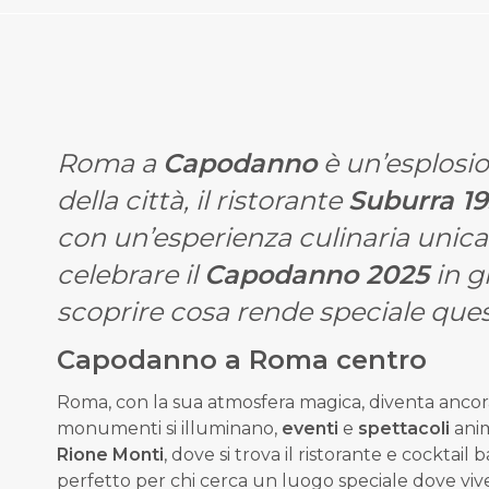
Roma a
Capodanno
è un’esplosion
della città, il ristorante
Suburra 1
con un’esperienza culinaria unica
celebrare il
Capodanno 2025
in g
scoprire cosa rende speciale que
Capodanno a Roma centro
Roma, con la sua atmosfera magica, diventa ancora
monumenti si illuminano,
eventi
e
spettacoli
anim
Rione Monti
, dove si trova il ristorante e cocktail 
perfetto per chi cerca un luogo speciale dove vive