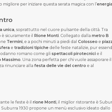
o migliore per iniziare questa serata magica con l’
energi
ntro
a unica
, soprattutto nel cuore pulsante della città. Tra
o è sicuramente il
Rione Monti
. Collegato dalla
metro B
ione
Termini
, e a pochi minuti a piedi dal
Colosseo
e
piaz
sfera
e
tradizioni tipiche
delle feste natalizie, pur essen
Capodanno romano come gli
spettacoli pirotecnici
e il
o Massimo
. Una zona perfetta per chi vuole assaporare il
a rinunciare alla
festa delle vie del centro
e al
nte le feste è il
rione Monti
, il miglior ristorante è
Subur
nte Suburra 1930 propone un
menù esclusivo
ideato dallo