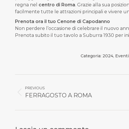
regna nel
centro di Roma
.
Grazie alla sua posizio
facilmente tutte le attrazioni principali e vivere u
Prenota ora il tuo Cenone di Capodanno
Non perdere l’occasione di celebrare il nuovo anno 
Prenota subito il tuo tavolo a Suburra 1930 per iniz
Categoria:
2024
,
Eventi
Commento
di
PREVIOUS
FERRAGOSTO A ROMA
Stile
navigazione
dell'anteprima: