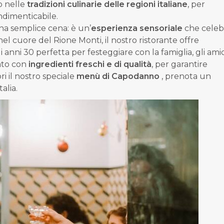
o nelle
tradizioni culinarie delle regioni italiane
, per
dimenticabile.
na semplice cena: è un’
esperienza sensoriale
che celeb
o nel cuore del Rione Monti, il nostro ristorante offre
gli anni 30 perfetta per festeggiare con la famiglia, gli amic
rato con
ingredienti freschi e di qualità
, per garantire
i il nostro speciale
menù di Capodanno
,
prenota un
alia.