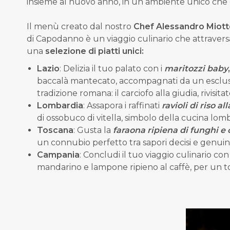
insieme al nuovo anno, in un ambiente unico che c
Il menù creato dal nostro
Chef Alessandro Miot
di Capodanno è un viaggio culinario che attraversa
una
selezione di piatti unici:
Lazio
: Delizia il tuo palato con i
maritozzi baby
,
baccalà mantecato, accompagnati da un esclu
tradizione romana: il carciofo alla giudia, rivisi
Lombardia
: Assapora i raffinati
ravioli di riso a
di ossobuco di vitella, simbolo della cucina lom
Toscana
: Gusta la
faraona ripiena di funghi e
un connubio perfetto tra sapori decisi e genuini
Campania
: Concludi il tuo viaggio culinario con
mandarino e lampone ripieno al caffè, per un to