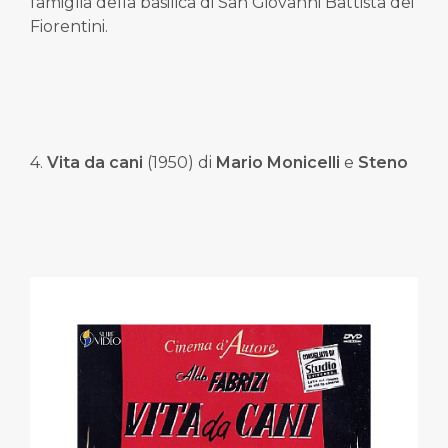
famiglia della basilica di San Giovanni Battista dei
Fiorentini.
4.
Vita da cani
(1950) di
Mario Monicelli
e
Steno