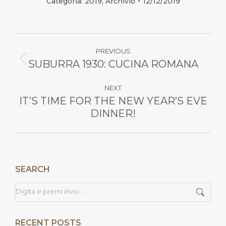
Categoria:
2019
,
Archivio
12/12/2019
Commento
PREVIOUS
di
SUBURRA 1930: CUCINA ROMANA
Stile
dell'anteprima:
navigazione
NEXT
IT’S TIME FOR THE NEW YEAR’S EVE
Numero
DINNER!
di
posts:
SEARCH
Cerca
RECENT POSTS