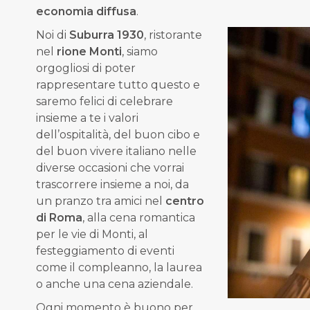
economia diffusa
.
Noi di
Suburra 1930
, ristorante
nel
rione Monti
, siamo
orgogliosi di poter
rappresentare tutto questo e
saremo felici di celebrare
insieme a te i valori
dell’ospitalità, del buon cibo e
del buon vivere italiano nelle
diverse occasioni che vorrai
trascorrere insieme a noi, da
un pranzo tra amici nel
centro
di Roma
, alla cena romantica
per le vie di Monti, al
festeggiamento di eventi
come il compleanno, la laurea
o anche una cena aziendale.
Ogni momento è buono per