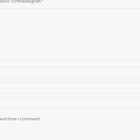
ri sono contrassegnati
*
next time I comment.