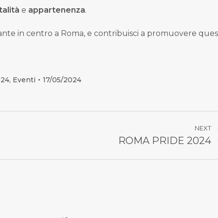
talità
e
appartenenza
.
orante in centro a Roma, e contribuisci a promuovere ques
024
,
Eventi
17/05/2024
NEXT
ROMA PRIDE 2024
Numero
di
posts: