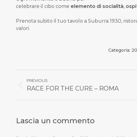
celebrare il
cibo come
elemento di socialità
,
ospi
Prenota subito
il tuo tavolo a Suburra 1930, rist
valori.
Categoria:
2
Commento
PREVIOUS
di
RACE FOR THE CURE – ROMA
Stile
dell'anteprima:
navigazione
Lascia un commento