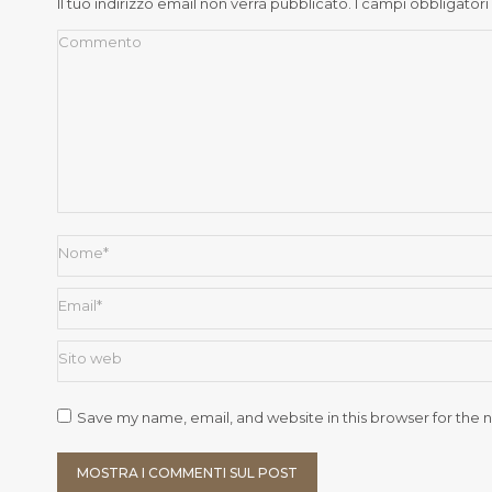
Il tuo indirizzo email non verrà pubblicato. I campi obbligato
Commento
Nome *
Email *
Sito web
Save my name, email, and website in this browser for the 
MOSTRA I COMMENTI SUL POST